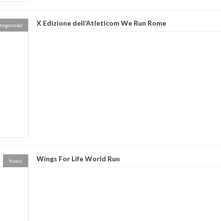
X Edizione dell’Atleticom We Run Rome
tegorized
Wings For Life World Run
News