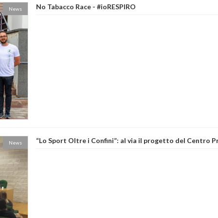
No Tabacco Race - #ioRESPIRO
News
“Lo Sport Oltre i Confini”: al via il progetto del Centro 
News