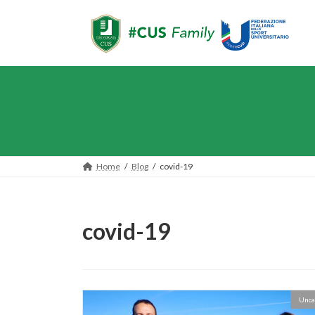
Salta
Vai
al
alla
contenuto
navigazione
Home
Blog
covid-19
covid-19
Unca