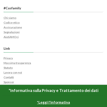
#Cusfamily
Chi siamo
Codice etico
Assicurazione
Segnalazioni
AiutiAMOci
Link
Privacy
Massima trasparenza
Statuto
Lavora con noi
Contatti
Sponsor
Cerca Ticket
*Informativa sulla Privacy e Trattamento dei dati
Apri Ticket
*Leggi l'informativa