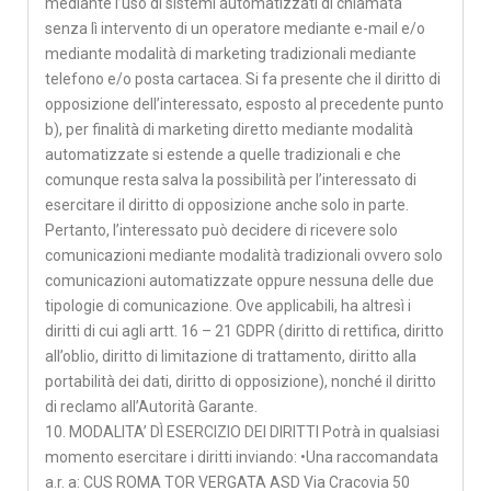
mediante l’uso di sistemi automatizzati di chiamata
senza lì intervento di un operatore mediante e-mail e/o
mediante modalità di marketing tradizionali mediante
telefono e/o posta cartacea. Si fa presente che il diritto di
opposizione dell’interessato, esposto al precedente punto
b), per finalità di marketing diretto mediante modalità
automatizzate si estende a quelle tradizionali e che
comunque resta salva la possibilità per l’interessato di
esercitare il diritto di opposizione anche solo in parte.
Pertanto, l’interessato può decidere di ricevere solo
comunicazioni mediante modalità tradizionali ovvero solo
comunicazioni automatizzate oppure nessuna delle due
tipologie di comunicazione. Ove applicabili, ha altresì i
diritti di cui agli artt. 16 – 21 GDPR (diritto di rettifica, diritto
all’oblio, diritto di limitazione di trattamento, diritto alla
portabilità dei dati, diritto di opposizione), nonché il diritto
di reclamo all’Autorità Garante.
10. MODALITA’ DÌ ESERCIZIO DEI DIRITTI Potrà in qualsiasi
momento esercitare i diritti inviando: •Una raccomandata
a.r. a: CUS ROMA TOR VERGATA ASD Via Cracovia 50