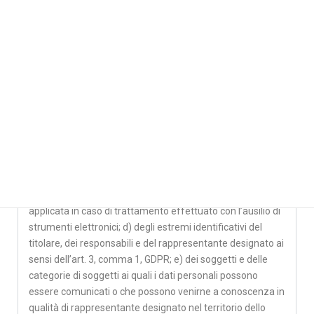
conferire alcun dato o di negare successivamente la
possibilità di trattare dati già forniti: in tal caso non potrà
ricevere comunicazioni e altro materiale relativo ai Servizi
offerti dal Titolare. Continuerà comunque ad avere diritto
a Servizi di cui all’art. 2.a).
9. DIRITTI DELL’INTERESSATO – Nella qualità di
interessato, gode dei diritti di cui art. 15 GDPR e
precisamente dei diritti di:•Ottenere la conferma
dell’esistenza o meno di propri dati personali, anche se
non ancora registrati e la loro comunicazione in forma
intelligibile e formato interoperabile; •Ottenere
l’indicazione: a) dell’origine dei dati personali; b) delle
finalità e modalità del trattamento; c) della logica
applicata in caso di trattamento effettuato con l’ausilio di
strumenti elettronici; d) degli estremi identificativi del
titolare, dei responsabili e del rappresentante designato ai
sensi dell’art. 3, comma 1, GDPR; e) dei soggetti e delle
categorie di soggetti ai quali i dati personali possono
essere comunicati o che possono venirne a conoscenza in
qualità di rappresentante designato nel territorio dello