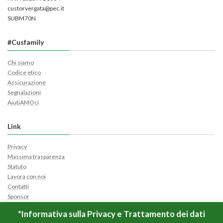
custorvergata@pec.it
SUBM70N
#Cusfamily
Chi siamo
Codice etico
Assicurazione
Segnalazioni
AiutiAMOci
Link
Privacy
Massima trasparenza
Statuto
Lavora con noi
Contatti
Sponsor
Cerca Ticket
*Informativa sulla Privacy e Trattamento dei dati
Apri Ticket