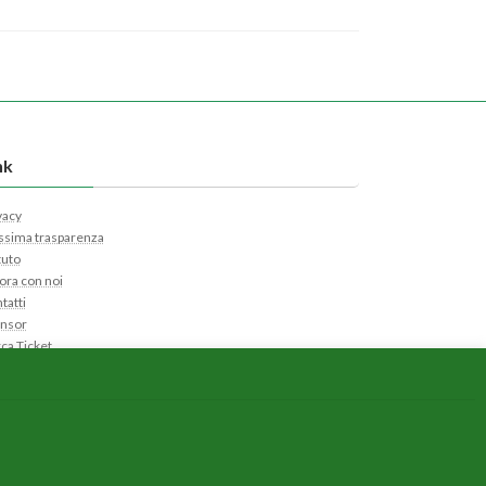
nk
vacy
sima trasparenza
tuto
ora con noi
tatti
nsor
ca Ticket
i Ticket