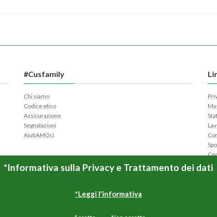
#Cusfamily
Li
Chi siamo
Pri
Codice etico
Mas
Assicurazione
Sta
Segnalazioni
Lav
AiutiAMOci
Con
Spo
Cer
Apr
*Informativa sulla Privacy e Trattamento dei dati
*Leggi l'informativa
Copyright © CUS Roma Tor Vergata All Rights Reserved.
Powered by
WordPress
&
Lightning Theme
by Vektor,Inc. technology.