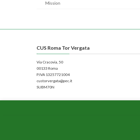
Mission
CUS Roma Tor Vergata
Via Cracovia, 50
00133 Roma
P.IVA 13257721004
custorvergata@pec.it
SUBM70N