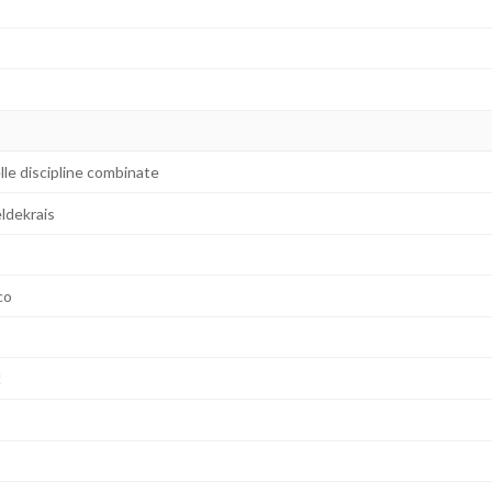
elle discipline combinate
ldekrais
co
!