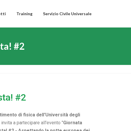
tti
Training
Servizio Civile Universale
sta! #2
sta! #2
timento di fisica dell'Università degli
 invita a partecipare all'evento "
Giornata
basta! #2 - Aspettando la notte europea dei