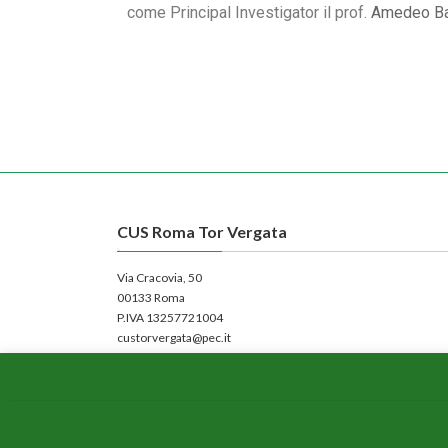
come Principal Investigator il prof.
Amedeo Ba
CUS Roma Tor Vergata
Via Cracovia, 50
00133 Roma
P.IVA 13257721004
custorvergata@pec.it
SUBM70N