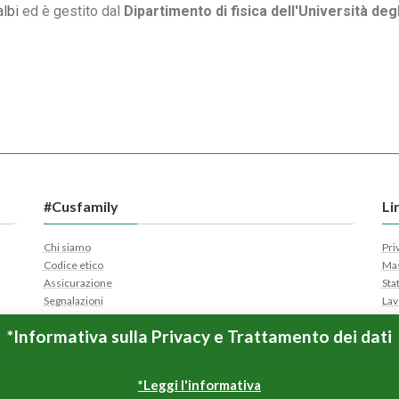
lbi
ed è gestito dal
Dipartimento di fisica dell'Università de
#Cusfamily
Li
Chi siamo
Pri
Codice etico
Mas
Assicurazione
Sta
Segnalazioni
Lav
AiutiAMOci
Con
*Informativa sulla Privacy e Trattamento dei dati
Spo
Cer
Apr
*Leggi l'informativa