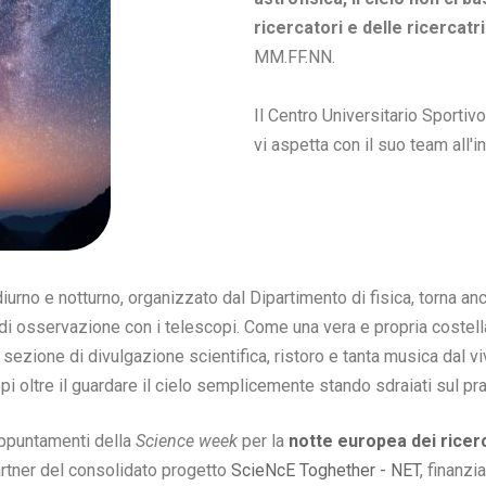
ricercatori e delle ricercatr
MM.FF.NN.
Il Centro Universitario Sportiv
vi aspetta con il suo team all'in
urno e notturno, organizzato dal Dipartimento di fisica, torna anc
ne di osservazione con i telescopi. Come una vera e propria costel
a sezione di divulgazione scientifica, ristoro e tanta musica dal
opi oltre il guardare il cielo semplicemente stando sdraiati sul 
 appuntamenti della
Science week
per la
notte europea dei ricerc
artner del consolidato progetto
ScieNcE Toghether - NET
, finanzi