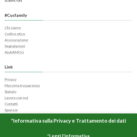
SUBM70N
#Cusfamily
Chi siamo
Codice etico
Assicurazione
Segnalazioni
AiutiAMOci
Link
Privacy
Massima trasparenza
Statuto
Lavora con noi
Contatti
Sponsor
Cerca Ticket
*Informativa sulla Privacy e Trattamento dei dati
Apri Ticket
*Leggi l'informativa