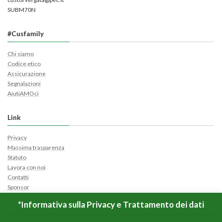
SUBM70N
#Cusfamily
Chi siamo
Codice etico
Assicurazione
Segnalazioni
AiutiAMOci
Link
Privacy
Massima trasparenza
Statuto
Lavora con noi
Contatti
Sponsor
Cerca Ticket
*Informativa sulla Privacy e Trattamento dei dati
Apri Ticket