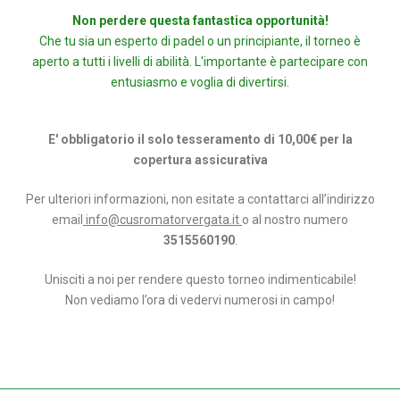
Non perdere questa fantastica opportunità!
Che tu sia un esperto di padel o un principiante, il torneo è
aperto a tutti i livelli di abilità. L'importante è partecipare con
entusiasmo e voglia di divertirsi.
E' obbligatorio il solo tesseramento
di 10,00€ per la
copertura assicurativa
Per ulteriori informazioni, non esitate a contattarci all’indirizzo
email
info@cusromatorvergata.it
o al nostro numero
3515560190
.
Unisciti a noi per rendere questo torneo indimenticabile!
Non vediamo l’ora di vedervi numerosi in campo!