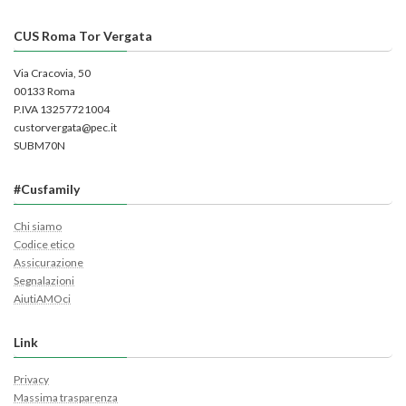
CUS Roma Tor Vergata
Via Cracovia, 50
00133 Roma
P.IVA 13257721004
custorvergata@pec.it
SUBM70N
#Cusfamily
Chi siamo
Codice etico
Assicurazione
Segnalazioni
AiutiAMOci
Link
Privacy
Massima trasparenza