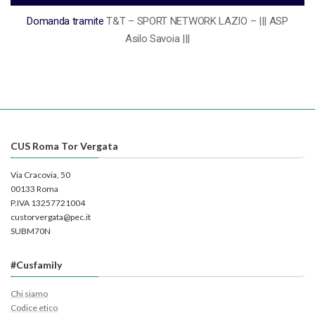
Domanda tramite
T&T – SPORT NETWORK LAZIO – ||| ASP
Asilo Savoia |||
CUS Roma Tor Vergata
Via Cracovia, 50
00133 Roma
P.IVA 13257721004
custorvergata@pec.it
SUBM70N
#Cusfamily
Chi siamo
Codice etico