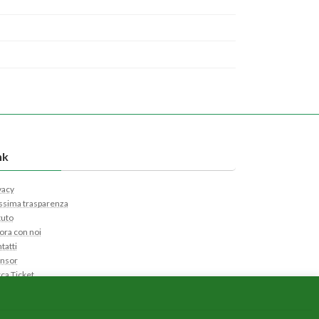
nk
vacy
sima trasparenza
tuto
ora con noi
tatti
nsor
ca Ticket
i Ticket