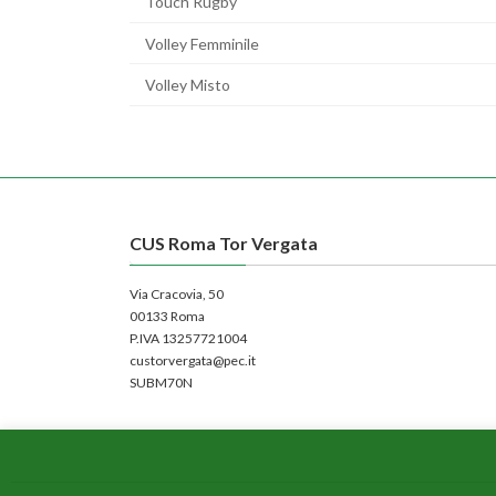
Touch Rugby
Volley Femminile
Volley Misto
CUS Roma Tor Vergata
Via Cracovia, 50
00133 Roma
P.IVA 13257721004
custorvergata@pec.it
SUBM70N