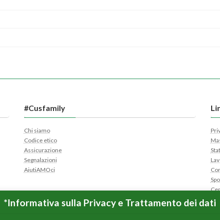
#Cusfamily
Li
Chi siamo
Pri
Codice etico
Mas
Assicurazione
Sta
Segnalazioni
Lav
AiutiAMOci
Con
Spo
Cer
Apr
*Informativa sulla Privacy e Trattamento dei dati