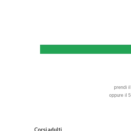
prendi i
oppure il 
Corsi adulti