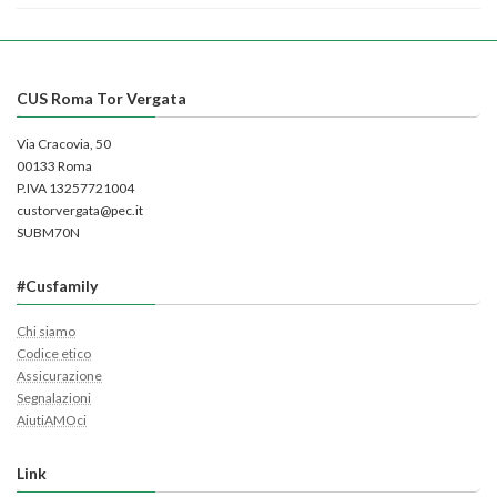
CUS Roma Tor Vergata
Via Cracovia, 50
00133 Roma
P.IVA 13257721004
custorvergata@pec.it
SUBM70N
#Cusfamily
Chi siamo
Codice etico
Assicurazione
Segnalazioni
AiutiAMOci
Link