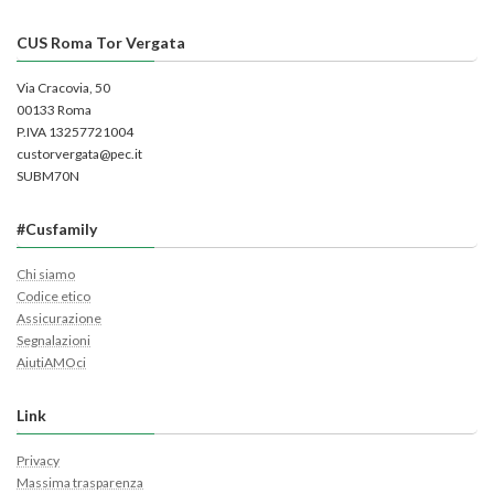
CUS Roma Tor Vergata
Via Cracovia, 50
00133 Roma
P.IVA 13257721004
custorvergata@pec.it
SUBM70N
#Cusfamily
Chi siamo
Codice etico
Assicurazione
Segnalazioni
AiutiAMOci
Link
Privacy
Massima trasparenza