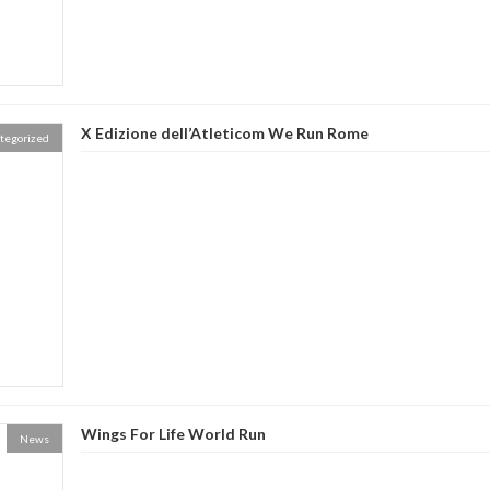
X Edizione dell’Atleticom We Run Rome
tegorized
Wings For Life World Run
News