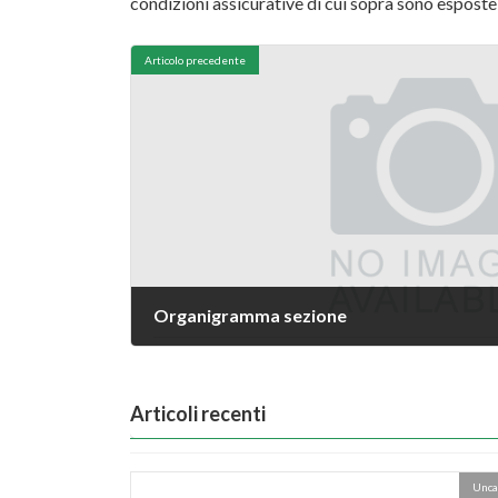
condizioni assicurative di cui sopra sono esposte a
Articolo precedente
Organigramma sezione
Articoli recenti
Unca