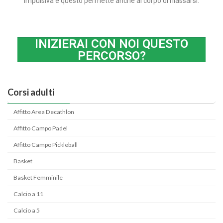
impulsiva e questo permette anche al corpo di rilassarsi.
INIZIERAI CON NOI QUESTO
PERCORSO?
Corsi adulti
Affitto Area Decathlon
Affitto Campo Padel
Affitto Campo Pickleball
Basket
Basket Femminile
Calcio a 11
Calcio a 5