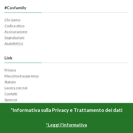
#Cusfamily
Chi siamo
Codice etico
Assicurazione
Segnalazioni
AiutiAMOci
Link
Privacy
Massima trasparenza
Statuto
Lavora con noi
Contatti
Sponsor
Cerca Ticket
*Informativa sulla Privacy e Trattamento dei dati
Apri Ticket
*Leggi l'informativa
Copyright © CUS Roma Tor Vergata All Rights Reserved.