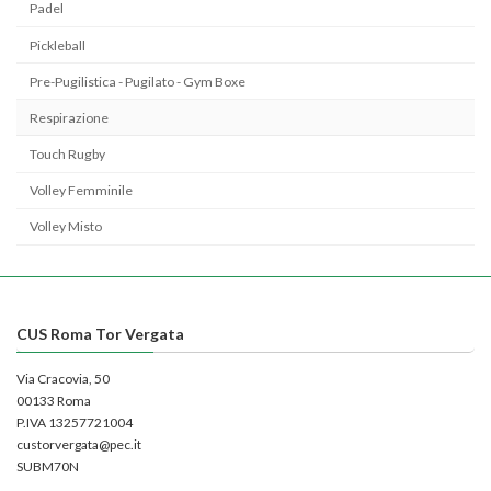
Padel
Pickleball
Pre-Pugilistica - Pugilato - Gym Boxe
Respirazione
Touch Rugby
Volley Femminile
Volley Misto
CUS Roma Tor Vergata
Via Cracovia, 50
00133 Roma
P.IVA 13257721004
custorvergata@pec.it
SUBM70N