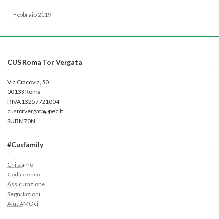
Febbraio 2019
CUS Roma Tor Vergata
Via Cracovia, 50
00133 Roma
P.IVA 13257721004
custorvergata@pec.it
SUBM70N
#Cusfamily
Chi siamo
Codice etico
Assicurazione
Segnalazioni
AiutiAMOci