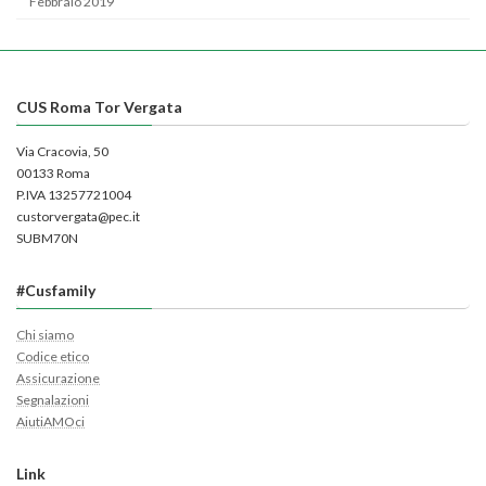
Febbraio 2019
CUS Roma Tor Vergata
Via Cracovia, 50
00133 Roma
P.IVA 13257721004
custorvergata@pec.it
SUBM70N
#Cusfamily
Chi siamo
Codice etico
Assicurazione
Segnalazioni
AiutiAMOci
Link