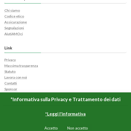
Chi siamo
Codice etico
Assicurazione
Segnalazioni
AiutiAMOci
Link
Privacy
Massima trasparenza
Statuto
Lavora con noi
Contatti
Sponsor
Cerca Ticket
*Informativa sulla Privacy e Trattamento dei dati
Apri Ticket
*Leggi l'informativa
Copyright © CUS Roma Tor Vergata All Rights Reserved.
Accetto
Non accetto
Powered by
WordPress
&
Lightning Theme
by Vektor,Inc. technology.