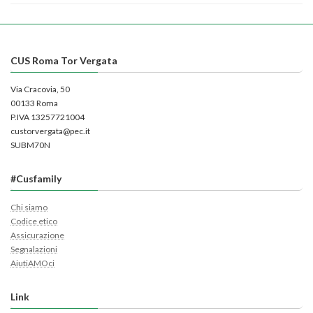
CUS Roma Tor Vergata
Via Cracovia, 50
00133 Roma
P.IVA 13257721004
custorvergata@pec.it
SUBM70N
#Cusfamily
Chi siamo
Codice etico
Assicurazione
Segnalazioni
AiutiAMOci
Link