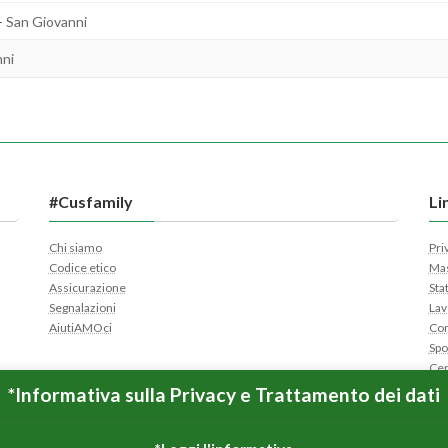
- San Giovanni
nni
#Cusfamily
Li
Chi siamo
Pri
Codice etico
Mas
Assicurazione
Sta
Segnalazioni
Lav
AiutiAMOci
Con
Spo
Cer
Apr
*Informativa sulla Privacy e Trattamento dei dati