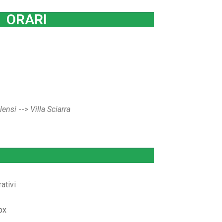
ORARI
lensi
-->
Villa Sciarra
ativi
px