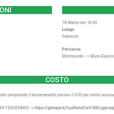
ONI
18 Marzo ore 16.30
Luogo
Gianicolo
Percorso
Monteverde
-->
Mura Gianico
COSTO
che comprende il tesseramento presso il CUS per motivi assicur
ER TESSERARSI ->
https://ginnipal.it/CusRomaTorV/AltLogin.as