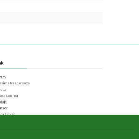
nk
vacy
sima trasparenza
tuto
ora con noi
tatti
nsor
ca Ticket
i Ticket