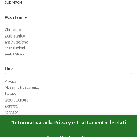
SUBM70N
#Cusfamily
Chi siamo
Codice etico
Assicurazione
Segnalazioni
AiutiAMOci
Link
Privacy
Massima trasparenza
Statuto
Lavora con noi
Contatti
Sponsor
Cerca Ticket
*Informativa sulla Privacy e Trattamento dei dati
Apri Ticket