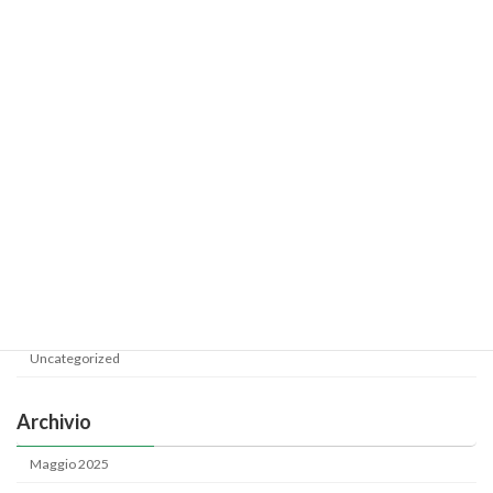
PROMOZIONE SALSA
Uncategorized
Categoria
News
Uncategorized
Archivio
Maggio 2025