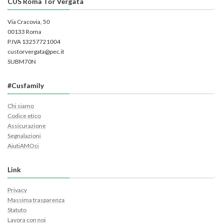
CUS Roma Tor Vergata
Via Cracovia, 50
00133 Roma
P.IVA 13257721004
custorvergata@pec.it
SUBM70N
#Cusfamily
Chi siamo
Codice etico
Assicurazione
Segnalazioni
AiutiAMOci
Link
Privacy
Massima trasparenza
Statuto
Lavora con noi