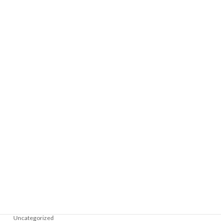
Rome
Wings For Life World Run
News
PROMOZIONE SALSA
Uncategorized
Categoria
News
Uncategorized