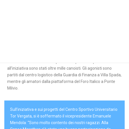
Fra i temi fondamentali la bonifica del Tevere e il rispetto
dell’ambiente, anche attraverso pratiche virtuose come la
riduzione dell’utilizzo della plastica. A prendere parte
all’iniziativa sono stati oltre mille canoisti. Gli agonisti sono
partiti dal centro logistico della Guardia di Finanza a Villa Spada,
mentre gli amatori dalla piattaforma del Foro Italico a Ponte
Milvio.
Sull’iniziativa e sui progetti del Centro Sportivo Universitario
Tor Vergata, si è soffermato il vicepresidente Emanuele
Mendola: “Sono molto contento dei nostri ragazzi. Alla