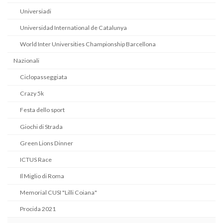
Universiadi
Universidad International de Catalunya
World Inter Universities Championship Barcellona
Nazionali
Ciclopasseggiata
Crazy 5k
Festa dello sport
Giochi di Strada
Green Lions Dinner
ICTUS Race
Il Miglio di Roma
Memorial CUSI "Lilli Coiana"
Procida 2021