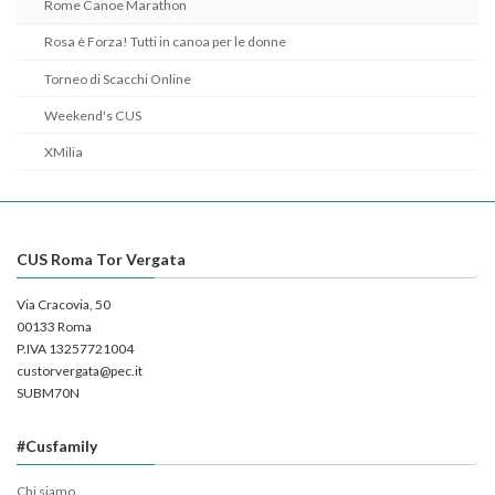
Rome Canoe Marathon
Rosa è Forza! Tutti in canoa per le donne
Torneo di Scacchi Online
Weekend's CUS
XMilia
CUS Roma Tor Vergata
Via Cracovia, 50
00133 Roma
P.IVA 13257721004
custorvergata@pec.it
SUBM70N
#Cusfamily
Chi siamo