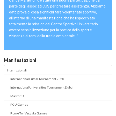
Canoe Marathon c’è stata una buona partecipazione da
parte degli associati CUS per prestare assistenza. Abbiamo
dato prova di cosa significhi fare volontariato sportivo,
all’interno di una manifestazione che ha rispecchiato
totalmente la mission del Centro Sportivo Universitario
ovvero sensibilizzazione per la pratica dello sport e
vicinanza ai temi della tutela ambientale…”
Manifestazioni
Internazionali
International Futsal Tournament 2020
International Universities Tournament Dubai
Master'U
PCU Games
Rome Tor Vergata Games