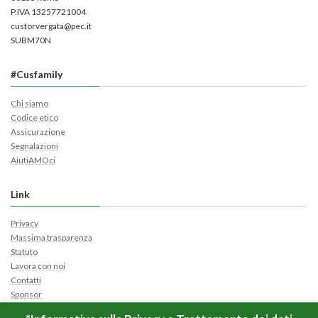
P.IVA 13257721004
custorvergata@pec.it
SUBM70N
#Cusfamily
Chi siamo
Codice etico
Assicurazione
Segnalazioni
AiutiAMOci
Link
Privacy
Massima trasparenza
Statuto
Lavora con noi
Contatti
Sponsor
Cerca Ticket