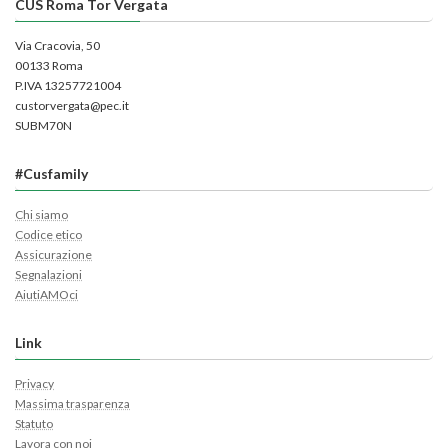
CUS Roma Tor Vergata
Via Cracovia, 50
00133 Roma
P.IVA 13257721004
custorvergata@pec.it
SUBM70N
#Cusfamily
Chi siamo
Codice etico
Assicurazione
Segnalazioni
AiutiAMOci
Link
Privacy
Massima trasparenza
Statuto
Lavora con noi