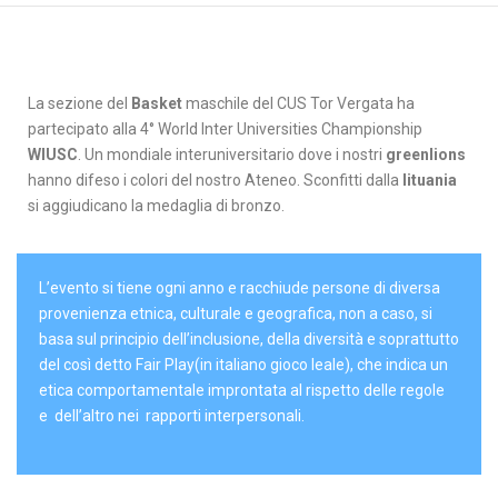
La sezione del
Basket
maschile del CUS Tor Vergata ha
partecipato alla 4° World Inter Universities Championship
WIUSC
. Un mondiale interuniversitario dove i nostri
greenlions
hanno difeso i colori del nostro Ateneo. Sconfitti dalla
lituania
si aggiudicano la medaglia di bronzo.
L’evento si tiene ogni anno e racchiude persone di diversa
provenienza etnica, culturale e geografica, non a caso, si
basa sul principio dell’inclusione, della diversità e soprattutto
del così detto Fair Play(in italiano gioco leale), che indica un
etica comportamentale improntata al rispetto delle regole
e dell’altro nei rapporti interpersonali.