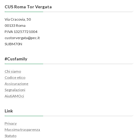
CUS Roma Tor Vergata
Via Cracovia, 50
00133 Roma
P.IVA 13257721004
custorvergata@pec.it
SUBM70N
#Cusfamily
Chi siamo
Codice etico
Assicurazione
Segnalazioni
AiutiAMOci
Link
Privacy
Massima trasparenza
Statuto