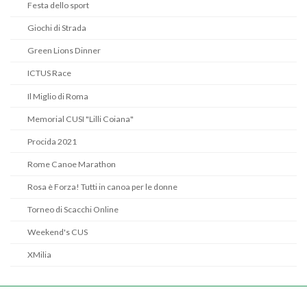
Festa dello sport
Giochi di Strada
Green Lions Dinner
ICTUS Race
Il Miglio di Roma
Memorial CUSI "Lilli Coiana"
Procida 2021
Rome Canoe Marathon
Rosa è Forza! Tutti in canoa per le donne
Torneo di Scacchi Online
Weekend's CUS
XMilia