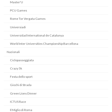
Master'U
PCU Games
Rome Tor Vergata Games
Universiadi
Universidad International de Catalunya
World Inter Universities Championship Barcellona
Nazionali
Ciclopasseggiata
Crazy 5k
Festa dello sport
Giochi di Strada
Green Lions Dinner
ICTUS Race
Il Miglio di Roma