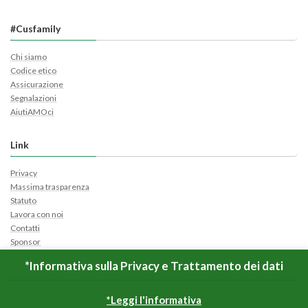
#Cusfamily
Chi siamo
Codice etico
Assicurazione
Segnalazioni
AiutiAMOci
Link
Privacy
Massima trasparenza
Statuto
Lavora con noi
Contatti
Sponsor
Cerca Ticket
*Informativa sulla Privacy e Trattamento dei dati
Apri Ticket
*Leggi l'informativa