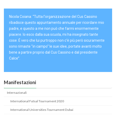
Nicola Coiana: “Tutta l'organizzazione del Cus Cassino
ribadisce questo appuntamento annuale per ricordare mio
padre, e questo a me non può che farmi enormemente
piacere. Io esco dalla sua scuola, mi ha insegnato tante
cose. É vero che lui purtroppo non c'è più però sicuramente
sono rimaste "in campo" le sue idee, portate avanti molto
bene a partire proprio dal Cus Cassino e dal presidente
Calce”.
Manifestazioni
Internazionali
International Futsal Tournament 2020
International Universities Tournament Dubai