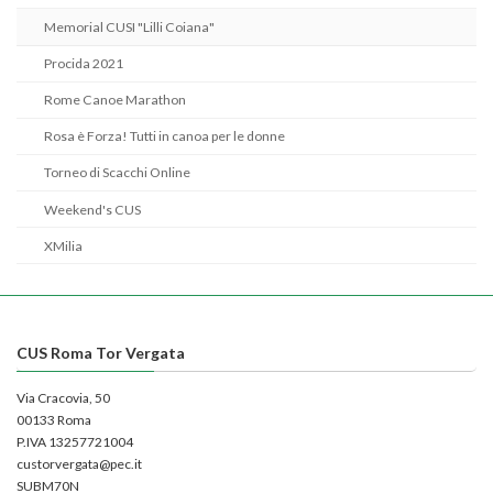
Memorial CUSI "Lilli Coiana"
Procida 2021
Rome Canoe Marathon
Rosa è Forza! Tutti in canoa per le donne
Torneo di Scacchi Online
Weekend's CUS
XMilia
CUS Roma Tor Vergata
Via Cracovia, 50
00133 Roma
P.IVA 13257721004
custorvergata@pec.it
SUBM70N