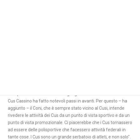
contro il Cus Roma. I padroni di casa – nonostante l’ottima
performance del presidente Calce che mise a segno anche una
– si sono dovuti accontentare del gradino più basso del podio.
Ma hanno vinto, e vinceranno anche quest’anno, per il loro
grande cuore. Dentro, e soprattutto fuori il campo di gioco”.
“I passi in avanti del Campus di Cassino sono notevoli. Il
presidente Calce si circonda sempre di gente valida e questo è
molto importante. É stato ed è molto fortunato in quanto ha
avuto ed ha un rettore che è un uomo di sport e questo – ha
spiegato il segretario generale del Cusi Dima – rende tutto
molto più facile, per questo Cassino è all'avanguardia”. Il
segretario generale del Coni Fabbricini, che ha evidenziato: "Il
Campus di Cassino è difficile eguagliarlo in altri atenei italiani. Il
Cus Cassino ha fatto notevoli passi in avanti. Per questo – ha
aggiunto – il Coni, che è sempre stato vicino al Cusi, intende
rivedere le attività dei Cus da un punto di vista sportivo e da un
punto di vista promozionale. Ci piacerebbe che i Cus tornassero
ad essere delle polisportive che facessero attività federali in
tante cose. I Cus sono un grande serbatoio di atleti, e non solo".