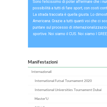
Sono felicissimo di poter affermare che i num
possibilità a tutti di fare sport, con costi con
La strada tracciata è quella giusta. Lo dimos
Americana. Grazie a tutti quanti voi che ci s
puntare sul processo di internazionalizzazion
sportive. Noi siamo il CUS. Noi siamo I GRE
Manifestazioni
Internazionali
International Futsal Tournament 2020
International Universities Tournament Dubai
Master'U