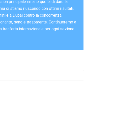
ion principale rimane quella di dare la
, ma ci stiamo riuscendo con ottimi risultati.
minile a Dubai contro la concorrenza
ozionante, sano e trasparente. Continueremo a
a trasferta internazionale per ogni sezione