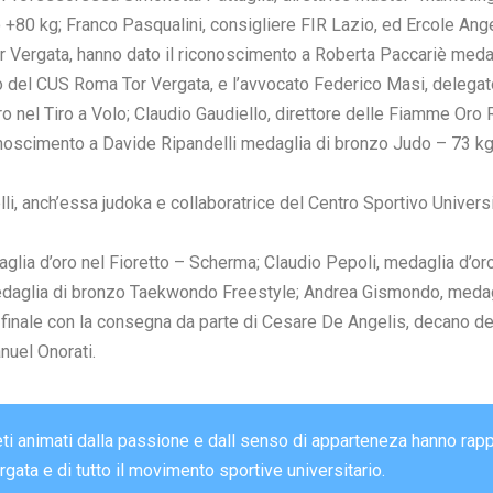
+80 kg; Franco Pasqualini, consigliere FIR Lazio, ed Ercole Ang
Tor Vergata, hanno dato il riconoscimento a Roberta Paccariè med
o del CUS Roma Tor Vergata, e l’avvocato Federico Masi, delegat
 nel Tiro a Volo; Claudio Gaudiello, direttore delle Fiamme Oro 
oscimento a Davide Ripandelli medaglia di bronzo Judo – 73 kg
lli, anch’essa judoka e collaboratrice del Centro Sportivo Universi
aglia d’oro nel Fioretto – Scherma; Claudio Pepoli, medaglia d’o
daglia di bronzo Taekwondo Freestyle; Andrea Gismondo, medagli
 finale con la consegna da parte di Cesare De Angelis, decano d
nuel Onorati.
leti animati dalla passione e dall senso di apparteneza hanno r
ata e di tutto il movimento sportive universitario.