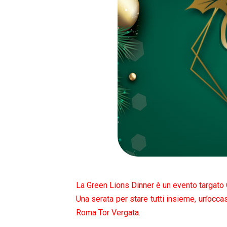
La Green Lions Dinner è un evento targato C
Una serata per stare tutti insieme, un’occas
Roma Tor Vergata.