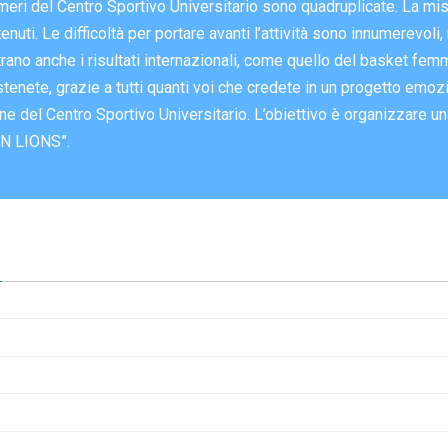
eri del Centro Sportivo Universitario sono quadruplicate. La miss
tenuti. Le difficoltà per portare avanti l’attività sono innumerevoli
trano anche i risultati internazionali, come quello del basket fem
ostenete, grazie a tutti quanti voi che credete in un progetto em
e del Centro Sportivo Universitario. L’obiettivo è organizzare un
EN LIONS”.