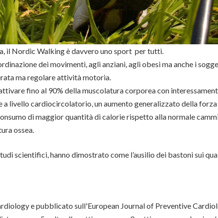
a, il Nordic Walking è davvero uno sport per tutti.
oordinazione dei movimenti, agli anziani, agli obesi ma anche i sog
erata ma regolare attività motoria.
d attivare fino al 90% della muscolatura corporea con interessamento
a livello cardiocircolatorio, un aumento generalizzato della forza
n consumo di maggior quantità di calorie rispetto alla normale camm
tura ossea.
i scientifici, hanno dimostrato come l’ausilio dei bastoni sui quali
rdiology e pubblicato sull'European Journal of Preventive Cardio