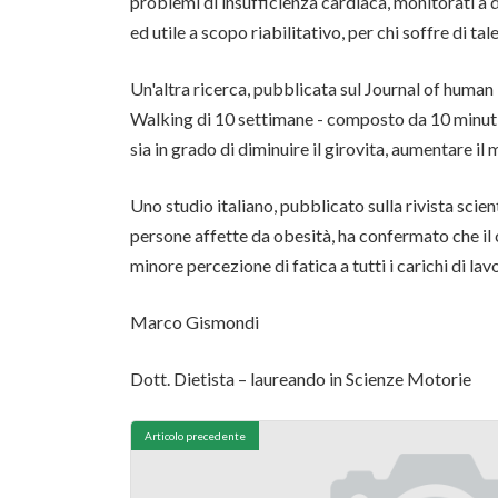
problemi di insufficienza cardiaca, monitorati a 
ed utile a scopo riabilitativo, per chi soffre di ta
Un'altra ricerca, pubblicata sul Journal of huma
Walking di 10 settimane - composto da 10 minuti d
sia in grado di diminuire il girovita, aumentare i
Uno studio italiano, pubblicato sulla rivista scie
persone affette da obesità, ha confermato che il
minore percezione di fatica a tutti i carichi di la
Marco Gismondi
Dott. Dietista – laureando in Scienze Motorie
Articolo precedente