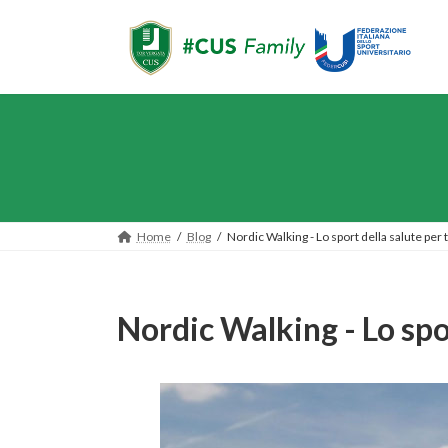
Salta
Vai
al
alla
contenuto
navigazione
Home
Blog
Nordic Walking - Lo sport della salute per t
Nordic Walking - Lo spor