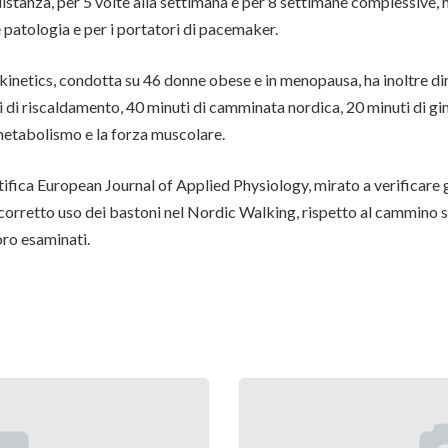
distanza, per 5 volte alla settimana e per 8 settimane complessive,
le patologia e per i portatori di pacemaker.
n kinetics, condotta su 46 donne obese e in menopausa, ha inoltre
i riscaldamento, 40 minuti di camminata nordica, 20 minuti di ginn
l metabolismo e la forza muscolare.
ntifica European Journal of Applied Physiology, mirato a verificare g
 corretto uso dei bastoni nel Nordic Walking, rispetto al cammino s
voro esaminati.