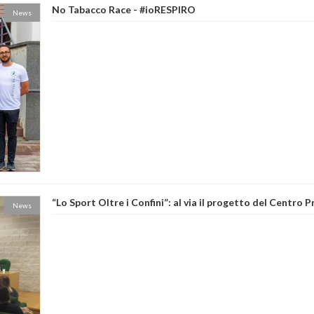
No Tabacco Race - #ioRESPIRO
News
“Lo Sport Oltre i Confini”: al via il progetto del Centro 
News