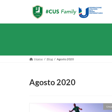
Salta
Vai
al
alla
contenuto
navigazione
Home
Blog
Agosto 2020
Agosto 2020
Unca