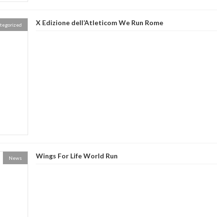
X Edizione dell’Atleticom We Run Rome
tegorized
Wings For Life World Run
News