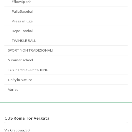
Eflow Splash
PallaBaseball
Presa e Fuga
Rope Football
TWINKLE BALL
SPORT NON TRADIZIONALI
Summer school
TOGETHER GREEN KIND
Unity in Nature
Varied
CUS Roma Tor Vergata
Via Cracovia, 50