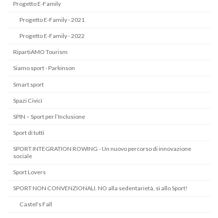
Progetto E-Family
Progetto E-Family - 2021
Progetto E-Family - 2022
RipartiAMO Tourism
Siamo sport - Parkinson
Smart sport
Spazi Civici
SPIN – Sport per l’Inclusione
Sport di tutti
SPORT INTEGRATION ROWING - Un nuovo percorso di innovazione
sociale
Sport Lovers
SPORT NON CONVENZIONALI. NO alla sedentarietà, sì allo Sport!
Castel's Fall