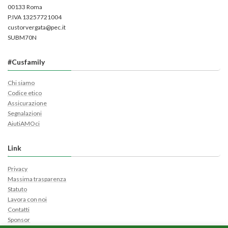
00133 Roma
P.IVA 13257721004
custorvergata@pec.it
SUBM70N
#Cusfamily
Chi siamo
Codice etico
Assicurazione
Segnalazioni
AiutiAMOci
Link
Privacy
Massima trasparenza
Statuto
Lavora con noi
Contatti
Sponsor