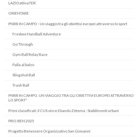
LAZIOattivaTER
ORIENTARE
PNRR IN CAMPO - Un viaggio tra gli obiettivi europei attraverso lo sport
Fresbee Handball Adventure
Go Through
Gym Ball Relay Race
Palla al balzo
Slingshot Ball
Trash Ball
PNRR IN CAMPO. UN VIAGGIO TRA GLI OBIETTIVI EUROPEI ATTRAVERSO
LO SPORT”
Primi classificati: il CUS vince il bando Zètema - Stabilimenti urbani
PRO-BEN 2025
Progetto Benessere Organizzativo San Giovanni