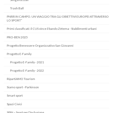
Trash Ball
PNRR IN CAMPO. UN VIAGGIO TRA GLI OBIETTIVI EUROPEI ATTRAVERSO
LO SPORT”
Primi classificati: il CUS vince il bando Zètema - Stabilimenti urbani
PRO-BEN 2025
Progetto Benessere Organizzativo San Giovanni
Progetto E-Family
Progetto E-Family - 2021
Progetto E-Family - 2022
RipartiAMO Tourism
Siamo sport - Parkinson
Smart sport
Spazi Civici
SPIN – Sport per l’Inclusione