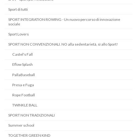
Sport di tutti
SPORT INTEGRATION ROWING - Un nuovo percorso di innovazione
sociale
Sport Lovers
SPORT NON CONVENZIONALI. NO alla sedentarietà, sì allo Sport!
Castel's Fall
Eflow Splash
PallaBaseball
Presa e Fuga
Rope Football
TWINKLE BALL
SPORT NON TRADIZIONALI
Summer school
TOGETHER GREEN KIND