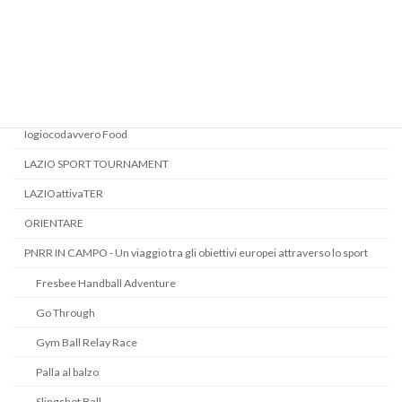
INCLUDIGAMES
INCLUDISPORT - Verso un'Inclusione strutturale attraverso lo Sport
INSIDE GAME
Iogiocodavvero
Iogiocodavvero Food
LAZIO SPORT TOURNAMENT
LAZIOattivaTER
ORIENTARE
PNRR IN CAMPO - Un viaggio tra gli obiettivi europei attraverso lo sport
Fresbee Handball Adventure
Go Through
Gym Ball Relay Race
Palla al balzo
Slingshot Ball