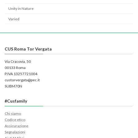
Unity in Nature
Varied
CUS Roma Tor Vergata
Via Cracovia, 50
00133 Roma
P.IVA 13257721004
custorvergata@pec.it
SUBM70N
#Cusfamily
Chi siamo
Codice etico
Assicurazione
Segnalazioni