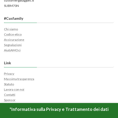
custorvergata@pec.it
SUBM70N
#Cusfamily
Chi siamo
Codice etico
Assicurazione
Segnalazioni
AiutiAMOci
Link
Privacy
Massima trasparenza
Statuto
Lavora con noi
Contatti
Sponsor
Cerca Ticket
*Informativa sulla Privacy e Trattamento dei dati
Apri Ticket