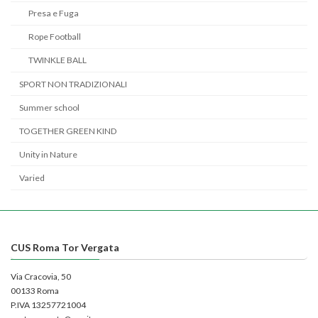
Presa e Fuga
Rope Football
TWINKLE BALL
SPORT NON TRADIZIONALI
Summer school
TOGETHER GREEN KIND
Unity in Nature
Varied
CUS Roma Tor Vergata
Via Cracovia, 50
00133 Roma
P.IVA 13257721004