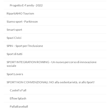
Progetto E-Family - 2022
RipartiAMO Tourism
Siamo sport - Parkinson
Smart sport
Spazi Civici
SPIN – Sport per l’Inclusione
Sport di tutti
SPORT INTEGRATION ROWING - Un nuovo percorso di innovazione
sociale
Sport Lovers
SPORT NON CONVENZIONALI. NO alla sedentarietà, sì allo Sport!
Castel's Fall
Eflow Splash
PallaBaseball