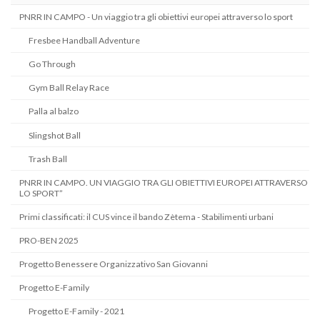
PNRR IN CAMPO - Un viaggio tra gli obiettivi europei attraverso lo sport
Fresbee Handball Adventure
Go Through
Gym Ball Relay Race
Palla al balzo
Slingshot Ball
Trash Ball
PNRR IN CAMPO. UN VIAGGIO TRA GLI OBIETTIVI EUROPEI ATTRAVERSO
LO SPORT”
Primi classificati: il CUS vince il bando Zètema - Stabilimenti urbani
PRO-BEN 2025
Progetto Benessere Organizzativo San Giovanni
Progetto E-Family
Progetto E-Family - 2021