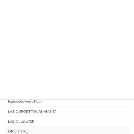
ERASMUS+ MOBILITY OF SPORT - SPORT INCLUSION UPSKILLING
ERASMUS+ MOBILITY OF SPORT - YOU(R)SF - YOU ARE YOUR SPORT
FUTURE
EUGames 2022
FitCamp per tutti!
Giochi di strada 2020
INCLUDIGAMES
INCLUDISPORT - Verso un'Inclusione strutturale attraverso lo Sport
INSIDE GAME
Iogiocodavvero
Iogiocodavvero Food
LAZIO SPORT TOURNAMENT
LAZIOattivaTER
ORIENTARE