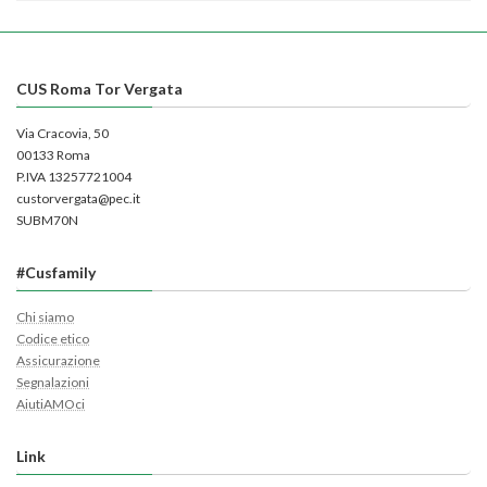
CUS Roma Tor Vergata
Via Cracovia, 50
00133 Roma
P.IVA 13257721004
custorvergata@pec.it
SUBM70N
#Cusfamily
Chi siamo
Codice etico
Assicurazione
Segnalazioni
AiutiAMOci
Link