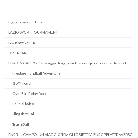
INSIDE GAME
Iogiocodavvero
Iogiocodavvero Food
LAZIO SPORT TOURNAMENT
LAZIOattivaTER
ORIENTARE
PNRR IN CAMPO - Un viaggio tra gli obiettivi europei attraverso lo sport
Fresbee Handball Adventure
Go Through
Gym Ball Relay Race
Palla al balzo
Slingshot Ball
Trash Ball
PNRR IN CAMPO. UN VIAGGIO TRA GLI OBIETTIVI EUROPEI ATTRAVERSO