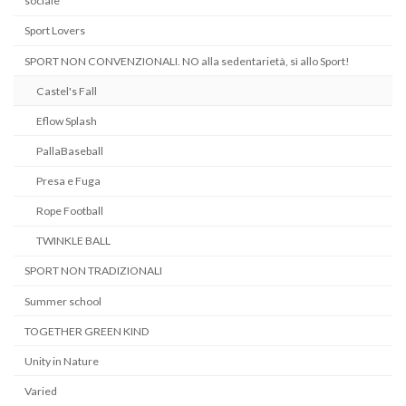
sociale
Sport Lovers
SPORT NON CONVENZIONALI. NO alla sedentarietà, sì allo Sport!
Castel's Fall
Eflow Splash
PallaBaseball
Presa e Fuga
Rope Football
TWINKLE BALL
SPORT NON TRADIZIONALI
Summer school
TOGETHER GREEN KIND
Unity in Nature
Varied