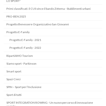
LO SPORT”
Primi classificati: il CUS vince il bando Zètema - Stabilimenti urbani
PRO-BEN 2025
Progetto Benessere Organizzativo San Giovanni
Progetto E-Family
Progetto E-Family - 2021
Progetto E-Family - 2022
RipartiAMO Tourism
Siamo sport - Parkinson
Smart sport
Spazi Civici
SPIN – Sport per l’Inclusione
Sport di tutti
SPORT INTEGRATION ROWING - Un nuovo percorso di innovazione